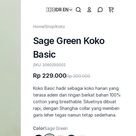
🇮🇩
IDR
·
EN
Home
/
Shop
/
Koko
Sage Green Koko
Basic
SKU: 2060250002
Rp 229.000
Rp 399.000
Koko Basic hadir sebagai koko harian yang
terasa adem dan ringan berkat bahan 100%
cotton yang breathable. Siluetnya dibuat
rapi, dengan Shanghai collar yang memberi
garis leher tegas namun tetap sederhana.
Color
Sage Green