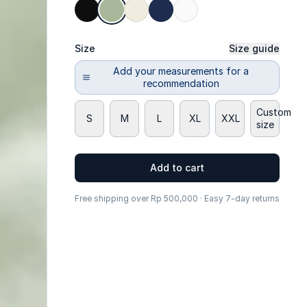
Size
Size guide
Add your measurements for a
recommendation
Custom
S
M
L
XL
XXL
size
Add to cart
Free shipping over Rp 500,000 · Easy 7-day returns