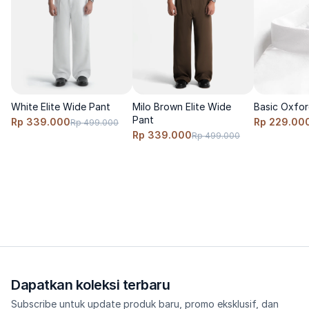
Koko ini adalah pilihan aman yang bisa dipakai berulang kali 
setiap minggu—karena nyamannya nyata dan tampilannya selalu 
tepat.
White Elite Wide Pant
Milo Brown Elite Wide
Basic Oxfor
Pant
Rp 339.000
Rp 229.00
Rp 499.000
Rp 339.000
Rp 499.000
Dapatkan koleksi terbaru
Subscribe untuk update produk baru, promo eksklusif, dan