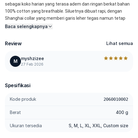
sebagai koko harian yang terasa adem dan ringan berkat bahan 
100% cotton yang breathable. Siluetnya dibuat rapi, dengan 
Shanghai collar yang memberi garis leher tegas namun tetap 
sederhana. Hasilnya adalah koko yang versatile: cocok dipakai 
Baca selengkapnya
Jumatan, bukber, pengajian, acara keluarga, hingga hari raya.
Look-nya minimal, effort-nya kecil, hasilnya tetap polished.
Review
Lihat semua
-----------------------------------------------------------------------------------
myshzizee
-----------------------------------------------------------------------------------
M
27 Feb 2026
-----------
Spesifikasi:
Spesifikasi
• 100% Soft Cotton
• Serat natural yang nyaman, tidak panas, dan menyerap 
Kode produk
2060010002
keringat ideal untuk ibadah dan aktivitas luar ruangan.
• Breathable & Lightweight
Berat
400 g
• Nyaman dipakai lama tetap sejuk meski cuaca panas-lembap.
• Regular Clean Fit
Ukuran tersedia
S, M, L, XL, XXL, Custom size
• Front Pocket Detail