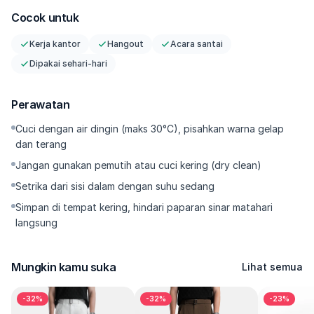
• Saku depan minimal untuk tampilan lebih fungsional dan 
Cocok untuk
harmonis.
• Refined Stitching
Kerja kantor
Hangout
Acara santai
• Jahitan presisi menjaga bentuk tetap stabil dan awet meski 
Dipakai sehari-hari
sering dipakai.
• Easy-Care Cotton
• Mudah dicuci dan cepat kembali rapi dengan setrika/steam 
Perawatan
ringan.
Cuci dengan air dingin (maks 30°C), pisahkan warna gelap
dan terang
-----------------------------------------------------------------------------------
-----------------------------------------------------------------------------------
Jangan gunakan pemutih atau cuci kering (dry clean)
-----------
Setrika dari sisi dalam dengan suhu sedang
Simpan di tempat kering, hindari paparan sinar matahari
Kenapa Harus Punya
langsung
• Cocok untuk Jumatan, terasa adem & sopan
• Pas untuk bukber dan acara keluarga—clean & effortless
• Ideal sebagai baju hari raya: minimal tapi tetap berkesan
Mungkin kamu suka
Lihat semua
• Mudah dipadukan dengan ankle pants, chino, atau wide pants
• Warna hitamnya memberi kesan tenang, modern, dan timeless
-32%
-32%
-23%