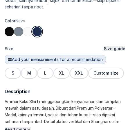
Modal, kainnya lembut, sejuk, dan tahan kusut—siap dipakai
seharian tanpa ribet.
Color
Navy
Size
Size guide
Add your measurements for a recommendation
S
M
L
XL
XXL
Custom size
Description
Ammar Koko Shirt menggabungkan kenyamanan dan tampilan 
mewah dalam satu desain. Dibuat dari Premium Polyester–
Modal, kainnya lembut, sejuk, dan tahan kusut—siap dipakai 
seharian tanpa ribet. Detail plated vertikal dan Shanghai collar 
memberi sentuhan modern yang rapi dan bersih. Full-button 
Read more