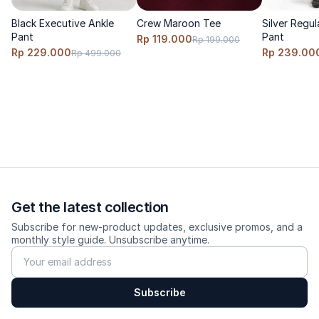
Black Executive Ankle
Crew Maroon Tee
Silver Regu
Pant
Pant
Rp 119.000
Rp 199.000
Rp 229.000
Rp 239.00
Rp 499.000
Get the latest collection
Subscribe for new-product updates, exclusive promos, and a
monthly style guide. Unsubscribe anytime.
Subscribe