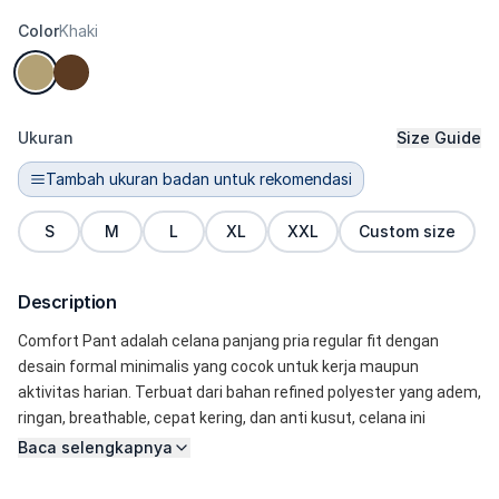
Color
Khaki
Ukuran
Size Guide
Tambah ukuran badan untuk rekomendasi
S
M
L
XL
XXL
Custom size
Description
Comfort Pant adalah celana panjang pria regular fit dengan 
desain formal minimalis yang cocok untuk kerja maupun 
aktivitas harian. Terbuat dari bahan refined polyester yang adem, 
ringan, breathable, cepat kering, dan anti kusut, celana ini 
nyaman dipakai seharian tanpa terasa gerah. Potongan regular 
Baca selengkapnya
fit memberikan siluet rapi dan clean look, tidak terlalu ketat dan 
tidak terlalu longgar sehingga cocok sebagai celana kerja pria, 