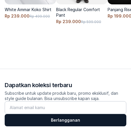
Size & Fit 
White Ammar Koko Shirt
Black Regular Comfort
Panjang Ris
Fit: clean-taper, jatuh rapi di atas mata kaki. 
Pant
Rp 239.000
Rp 199.00
Rp 499.000
Saran ukuran: true-to-size; naik 1 size bila ingin lebih relaxed. 
Rp 239.000
Rp 599.000
Model menggunakan size S, tinggi 170cm, berat 60 Kg 
---------
Care 
Cuci dingin, balik sisi dalam, jangan pakai pemutih, jemur 
gantung, setrika suhu rendah pada lipatan tengah untuk 
mempertajam crease. 
Dapatkan koleksi terbaru
Subscribe untuk update produk baru, promo eksklusif, dan
style guide bulanan. Bisa unsubscribe kapan saja.
Berlangganan