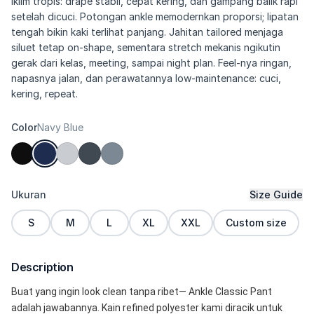
iklim tropis: drape stabil, cepat kering, dan gampang balik rapi
setelah dicuci. Potongan ankle memodernkan proporsi; lipatan
tengah bikin kaki terlihat panjang. Jahitan tailored menjaga
siluet tetap on-shape, sementara stretch mekanis ngikutin
gerak dari kelas, meeting, sampai night plan. Feel-nya ringan,
napasnya jalan, dan perawatannya low-maintenance: cuci,
kering, repeat.
Color
Navy Blue
Ukuran
Size Guide
S
M
L
XL
XXL
Custom size
Description
Buat yang ingin look clean tanpa ribet— Ankle Classic Pant 
adalah jawabannya. Kain refined polyester kami diracik untuk 