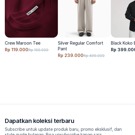
Model menggunakan size S, tinggi 170cm, berat 60 Kg 
Crew Maroon Tee
Silver Regular Comfort
Black Koko 
Pant
Rp 119.000
Rp 399.00
Rp 199.000
Rp 239.000
Rp 499.000
Dapatkan koleksi terbaru
Subscribe untuk update produk baru, promo eksklusif, dan
style guide bulanan. Bisa unsubscribe kapan saja.