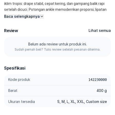
iklim tropis: drape stabil, cepat kering, dan gampang balik rapi 
setelah dicuci. Potongan ankle memodernkan proporsi; lipatan 
tengah bikin kaki terlihat panjang. Jahitan tailored menjaga siluet 
Baca selengkapnya
tetap on-shape, sementara stretch mekanis ngikutin gerak dari 
kelas, meeting, sampai night plan. Feel-nya ringan, napasnya 
Review
Lihat semua
jalan, dan perawatannya low-maintenance: cuci, kering, repeat. 
Clean look, zero drama. 
Belum ada review untuk produk ini.
Sudah pernah beli? Tulis review setelah pesanan diterima.
--------- 
Spesifikasi 
Spesifikasi
Refined Polyester — Serat halus dengan drape mulus; cepat 
kering dan lebih tahan kusut. 
Kode produk
142230000
Tailored Stitching — Jahitan lurus dengan jarak yang tajam tiap 
ketukan jahitan; awet dan garis tetap bersih. 
Berat
400 g
Comfortable Material — Anyaman bernapas dan soft touch; 
nyaman dipakai lama. 
Ukuran tersedia
S, M, L, XL, XXL, Custom size
High-Quality Accessories — YKK zipper glide-smooth, kancing 
kokoh, anti karat. 