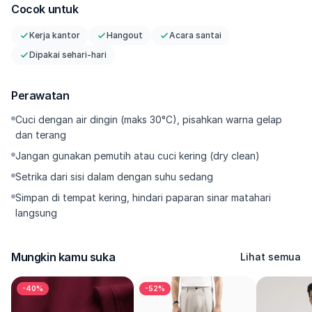
Stretch & Adaptive — 2-ways stretch dengan jarak stretch yang 
Cocok untuk
kuat; bebas bergerak tanpa takut kaku. 
Center Fold Ironing — Crease tajam yang bertahan, memberi efek 
Kerja kantor
Hangout
Acara santai
kaki lebih jenjang. 
Dipakai sehari-hari
--------- 
Perawatan
Kenapa Harus Punya 
Cuci dengan air dingin (maks 30°C), pisahkan warna gelap
Satu celana untuk banyak rencana. Ankle cut langsung nge-
dan terang
frame sneakers atau loafers, crease-nya disiplin dari pagi 
Jangan gunakan pemutih atau cuci kering (dry clean)
sampai after hours, dan bahannya low-maintenance—hemat 
Setrika dari sisi dalam dengan suhu sedang
waktu, hemat effort, value pemakaian maksimal. Mau dipadu T-
shirt, polo, atau kemeja—look tetap clean dan relevan setiap 
Simpan di tempat kering, hindari paparan sinar matahari
hari. 
langsung
--------- 
Mungkin kamu suka
Lihat semua
Size & Fit 
-40%
-52%
Fit: clean-taper, jatuh rapi di atas mata kaki. 
Saran ukuran: true-to-size; naik 1 size untuk look lebih relaxed. 