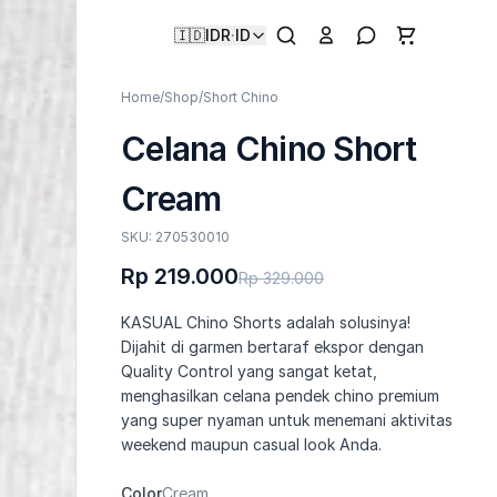
🇮🇩
IDR
·
ID
Home
/
Shop
/
Short Chino
Celana Chino Short
Cream
SKU: 270530010
Rp 219.000
Rp 329.000
KASUAL Chino Shorts adalah solusinya!
Dijahit di garmen bertaraf ekspor dengan
Quality Control yang sangat ketat,
menghasilkan celana pendek chino premium
yang super nyaman untuk menemani aktivitas
weekend maupun casual look Anda.
Color
Cream