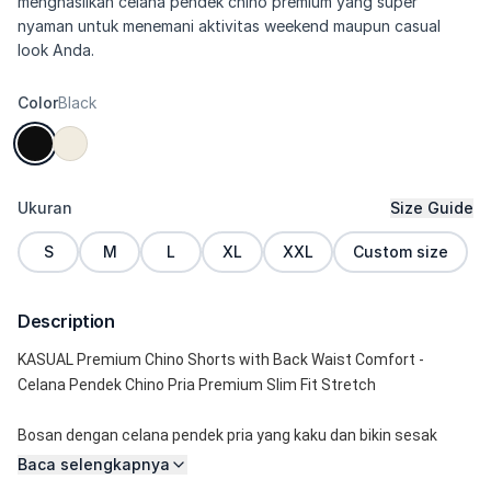
menghasilkan celana pendek chino premium yang super
nyaman untuk menemani aktivitas weekend maupun casual
look Anda.
Color
Black
Ukuran
Size Guide
S
M
L
XL
XXL
Custom size
Description
KASUAL Premium Chino Shorts with Back Waist Comfort - 
Celana Pendek Chino Pria Premium Slim Fit Stretch
Bosan dengan celana pendek pria yang kaku dan bikin sesak 
setelah makan? KASUAL Chino Shorts adalah solusinya! Dijahit di 
Baca selengkapnya
garmen bertaraf ekspor dengan Quality Control yang sangat 