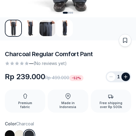
Charcoal Regular Comfort Pant
—
(No reviews yet)
Rp 239.000
1
Rp 499.000
-52%
Premium
Made in
Free shipping
fabric
Indonesia
over Rp 500k
Color
Charcoal