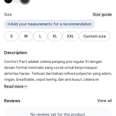
Size
Size guide
Add your measurements for a recommendation
S
M
L
XL
XXL
Custom size
Description
Comfort Pant adalah celana panjang pria regular fit dengan 
desain formal minimalis yang cocok untuk kerja maupun 
aktivitas harian. Terbuat dari bahan refined polyester yang adem, 
ringan, breathable, cepat kering, dan anti kusut, celana ini 
nyaman dipakai seharian tanpa terasa gerah. Potongan regular 
Read more
fit memberikan siluet rapi dan clean look, tidak terlalu ketat dan 
tidak terlalu longgar sehingga cocok sebagai celana kerja pria, 
Reviews
View all
celana casual formal, atau celana harian stylish. Dilengkapi saku 
samping minimalis dan bahan halus yang lembut di kulit, celana 
No reviews yet for this product.
ini mudah dipadukan dengan kemeja, polo, atau t-shirt. Pilihan 