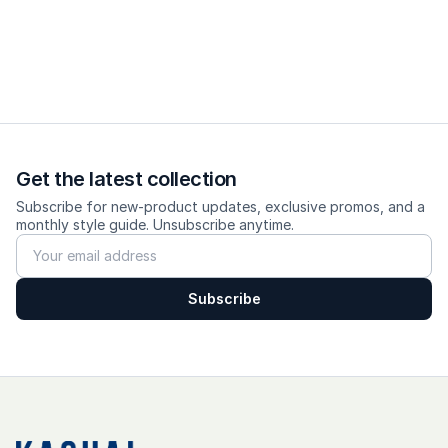
Care 
Cuci dingin, balik sisi dalam, jangan pakai pemutih, jemur 
gantung, setrika suhu rendah pada lipatan tengah untuk 
mempertajam crease. 
Get the latest collection
Subscribe for new-product updates, exclusive promos, and a
monthly style guide. Unsubscribe anytime.
Subscribe