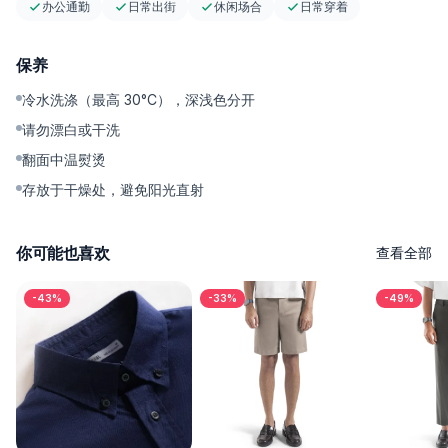
办公通勤
日常出街
休闲场合
日常穿着
---------
保养
冷水洗涤（最高 30°C），深浅色分开
为什么值得入手
请勿漂白或干洗
一条裤子，轻松应对多种场合。九分裤长能自然衬托 sneakers 或
翻面中温熨烫
loafers，中线褶裥从早到晚都保持利落，面料也低维护、好打理
存放于干燥处，避免阳光直射
——省时间、省精力，穿着价值更高。无论搭配 T-shirt、polo 还
是衬衫，整体造型都能保持干净有型，日常穿搭始终在线。
你可能也喜欢
查看全部
---------
-43%
-33%
-49%
尺码与版型
版型：clean-taper，裤脚利落落在脚踝上方。
尺码建议：正常尺码即可；想要更放松的穿感可加大 1 个尺码。
模特穿着 S 码，身高 170cm，体重 60 Kg