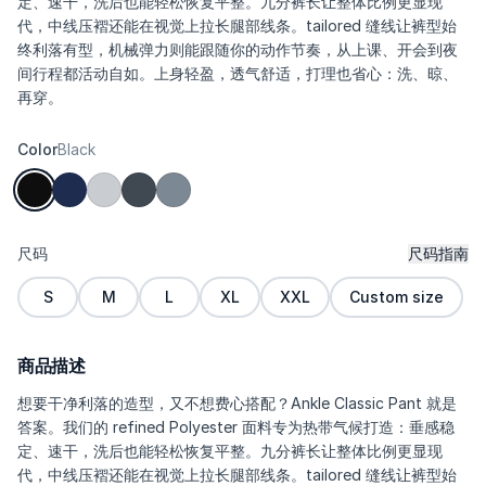
定、速干，洗后也能轻松恢复平整。九分裤长让整体比例更显现
代，中线压褶还能在视觉上拉长腿部线条。tailored 缝线让裤型始
终利落有型，机械弹力则能跟随你的动作节奏，从上课、开会到夜
间行程都活动自如。上身轻盈，透气舒适，打理也省心：洗、晾、
再穿。
Color
Black
尺码
尺码指南
S
M
L
XL
XXL
Custom size
商品描述
想要干净利落的造型，又不想费心搭配？Ankle Classic Pant 就是
答案。我们的 refined Polyester 面料专为热带气候打造：垂感稳
定、速干，洗后也能轻松恢复平整。九分裤长让整体比例更显现
代，中线压褶还能在视觉上拉长腿部线条。tailored 缝线让裤型始