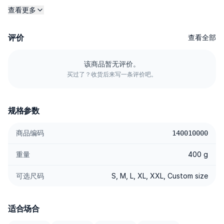
终利落有型，机械弹力则能跟随你的动作节奏，从上课、开会到夜
查看更多
间行程都活动自如。上身轻盈，透气舒适，打理也省心：洗、晾、
再穿。干净造型，毫不费力。
评价
查看全部
---------
该商品暂无评价。
买过了？收货后来写一条评价吧。
规格
⭐ Refined Polyester — 纤维细腻，垂感顺滑；速干且更抗皱。
规格参数
⭐ Tailored Stitching — 走线平直，针距利落清晰；耐穿耐用，线
条始终干净。
商品编码
140010000
⭐ Comfortable Material — 面料织法透气，触感柔软；久穿也舒
重量
400 g
适。
⭐ High-Quality Accessories — YKK 拉链顺滑好拉，纽扣牢固，防
可选尺码
S, M, L, XL, XXL, Custom size
锈耐用。
⭐ Stretch & Adaptive — 双向 Stretch，弹性表现出色；行动自
如，不易拘束。
适合场合
⭐ Center Fold Ironing — 中线压褶持久利落，视觉上更显腿长。