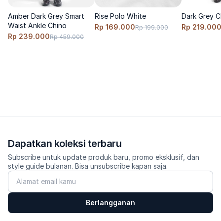
Saran ukuran: true-to-size; naik 1 size bila ingin lebih relaxed. 
Amber Dark Grey Smart
Rise Polo White
Dark Grey C
Model menggunakan size S, tinggi 170cm, berat 60 Kg 
Waist Ankle Chino
Rp 169.000
Rp 219.00
Rp 199.000
Rp 239.000
Rp 459.000
--------- 
Care 
✨Cuci dingin, balik sisi dalam, jangan pakai pemutih, jemur 
gantung, setrika suhu rendah. 
Dapatkan koleksi terbaru
Subscribe untuk update produk baru, promo eksklusif, dan
style guide bulanan. Bisa unsubscribe kapan saja.
Berlangganan