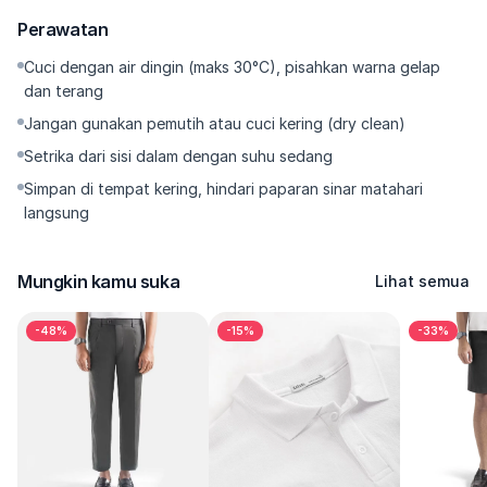
⭐Functional Pockets — Saku samping dalam + saku belakang 
Perawatan
rapi; utilitas tanpa mengganggu garis. 
⭐Low-Maintenance — Cepat kering relatif, ramah kerut; cuci, 
Cuci dengan air dingin (maks 30°C), pisahkan warna gelap
kering, repeat. 
dan terang
Jangan gunakan pemutih atau cuci kering (dry clean)
--------- 
Setrika dari sisi dalam dengan suhu sedang
Kenapa Harus Punya 
Simpan di tempat kering, hindari paparan sinar matahari
⭐Ini celana wide yang tetap refined: swing darts menjaga 
langsung
proporsi, kain tebal-lembut kasih kenyamanan seharian, dan 
waist clean bikin outfit terlihat lebih rapi. Enak dipadu boxy tee, 
Mungkin kamu suka
Lihat semua
Cuban shirt, knit polo, sampai jaket ringan. Mau pakai sneakers 
atau loafers—dua-duanya jalan. Kalau kamu cari celana yang 
-48%
-15%
-33%
kelihatan mewah saat bergerak tanpa ribet dipakai, Neu Pleated 
Wide Pant adalah jawabannya. 
--------- 
Size & Fit 
Fit: wide-loose, lebih lebar kebawah 