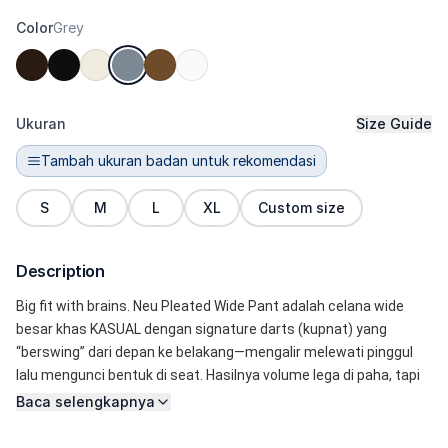
Color
Grey
Ukuran
Size Guide
Tambah ukuran badan untuk rekomendasi
S
M
L
XL
Custom size
Description
Big fit with brains. Neu Pleated Wide Pant adalah celana wide 
besar khas KASUAL dengan signature darts (kupnat) yang 
“berswing” dari depan ke belakang—mengalir melewati pinggul 
lalu mengunci bentuk di seat. Hasilnya volume lega di paha, tapi 
jatuhnya tetap terkontrol (nggak balon). Kainnya sama DNA-nya 
Baca selengkapnya
dengan Elite Wide: soft poly dengan elastane lebih tinggi dan 
bobot kain lebih berisi, jadi flow-nya mewah, stretch terasa 