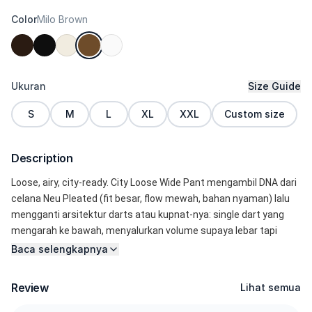
Color
Milo Brown
Ukuran
Size Guide
S
M
L
XL
XXL
Custom size
Description
Loose, airy, city-ready. City Loose Wide Pant mengambil DNA dari 
celana Neu Pleated (fit besar, flow mewah, bahan nyaman) lalu 
mengganti arsitektur darts atau kupnat-nya: single dart yang 
mengarah ke bawah, menyalurkan volume supaya lebar tapi 
tetap tertata dari paha sampai mendekati hem. Kainnya sama 
Baca selengkapnya
seperti Elite Wide—soft poly dengan elastane lebih tinggi dan 
bobot kain lebih berisi—jadi langkah terasa ringan, permukaan 
Review
Lihat semua
halus, dengan sensasi hangat-nyaman namun tetap “cool” di 
kulit. 