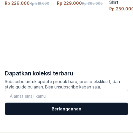
Shirt
Rp 229.000
Rp 229.000
Rp 519.000
Rp 399.000
Rp 259.00
--------- 
Care 
✨Cuci dingin, balik sisi dalam, jangan pakai pemutih, jemur 
gantung, setrika suhu rendah. 
Dapatkan koleksi terbaru
Subscribe untuk update produk baru, promo eksklusif, dan
style guide bulanan. Bisa unsubscribe kapan saja.
Berlangganan