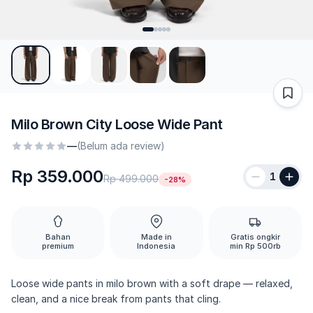
Milo Brown City Loose Wide Pant
—
(Belum ada review)
Rp 359.000
1
Rp 499.000
-28%
Bahan
Made in
Gratis ongkir
premium
Indonesia
min Rp 500rb
Loose wide pants in milo brown with a soft drape — relaxed,
clean, and a nice break from pants that cling.