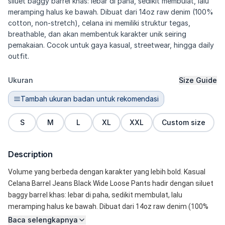
siluet baggy barrel khas: lebar di paha, sedikit membulat, lalu
meramping halus ke bawah. Dibuat dari 14oz raw denim (100%
cotton, non-stretch), celana ini memiliki struktur tegas,
breathable, dan akan membentuk karakter unik seiring
pemakaian. Cocok untuk gaya kasual, streetwear, hingga daily
outfit.
Ukuran
Size Guide
Tambah ukuran badan untuk rekomendasi
S
M
L
XL
XXL
Custom size
Description
Volume yang berbeda dengan karakter yang lebih bold. Kasual 
Celana Barrel Jeans Black Wide Loose Pants hadir dengan siluet 
baggy barrel khas: lebar di paha, sedikit membulat, lalu 
meramping halus ke bawah. Dibuat dari 14oz raw denim (100% 
cotton, non-stretch), celana ini memiliki struktur tegas, 
Baca selengkapnya