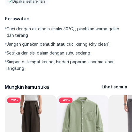
Dipakai sehari-hari
Kenapa Harus Punya
Perawatan
Celana jeans hitam dengan potongan wide loose dan barrel fit 
yang modern, mudah dipadukan untuk outfit kasual, streetwear, 
Cuci dengan air dingin (maks 30°C), pisahkan warna gelap
maupun outfit harian. Nyaman dipakai seharian, tahan lama, dan 
dan terang
cocok untuk pria maupun wanita yang mencari celana jeans 
Jangan gunakan pemutih atau cuci kering (dry clean)
loose fit dengan tampilan clean dan trendi.
Setrika dari sisi dalam dengan suhu sedang
Simpan di tempat kering, hindari paparan sinar matahari
langsung
Mungkin kamu suka
Lihat semua
-28%
-43%