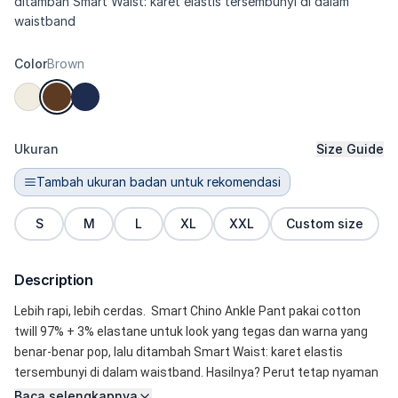
ditambah Smart Waist: karet elastis tersembunyi di dalam
waistband
Color
Brown
Ukuran
Size Guide
Tambah ukuran badan untuk rekomendasi
S
M
L
XL
XXL
Custom size
Description
Lebih rapi, lebih cerdas.  Smart Chino Ankle Pant pakai cotton 
twill 97% + 3% elastane untuk look yang tegas dan warna yang 
benar-benar pop, lalu ditambah Smart Waist: karet elastis 
tersembunyi di dalam waistband. Hasilnya? Perut tetap nyaman 
saat duduk, makan, atau commute—tanpa efek menggembung. 
Baca selengkapnya