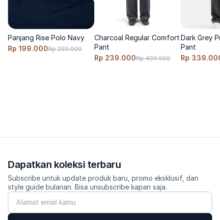
Saran ukuran: true-to-size; naik 1 size bila ingin lebih relaxed. 
Model menggunakan size S, tinggi 170cm, berat 60 Kg 
Panjang Rise Polo Navy
Charcoal Regular Comfort
Dark Grey P
Care 
Pant
Pant
Rp 199.000
Rp 299.000
Cuci dingin, balik sisi dalam, jangan pakai pemutih, jemur 
Rp 239.000
Rp 339.00
Rp 499.000
gantung, setrika suhu rendah pada lipatan tengah untuk 
mempertajam crease. 
Dapatkan koleksi terbaru
Subscribe untuk update produk baru, promo eksklusif, dan
style guide bulanan. Bisa unsubscribe kapan saja.