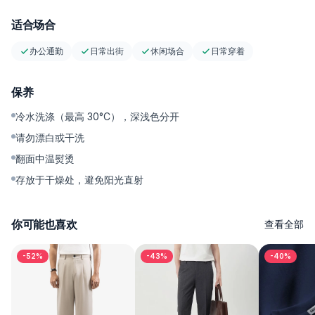
Tailored Stitching: jahitan presisi, kuat, dan menjaga bentuk 
tetap rapi
适合场合
Functional Pockets: saku depan dan belakang fungsional
Care Note (Raw): minimalkan cuci di awal; cuci dingin, balik 
办公通勤
日常出街
休闲场合
日常穿着
dalam, jemur teduh
保养
Kenapa Harus Punya
Celana jeans hitam dengan potongan wide loose dan barrel fit 
冷水洗涤（最高 30°C），深浅色分开
yang modern, mudah dipadukan untuk outfit kasual, streetwear, 
请勿漂白或干洗
maupun outfit harian. Nyaman dipakai seharian, tahan lama, dan 
翻面中温熨烫
cocok untuk pria maupun wanita yang mencari celana jeans 
存放于干燥处，避免阳光直射
loose fit dengan tampilan clean dan trendi.
你可能也喜欢
查看全部
-52%
-43%
-40%