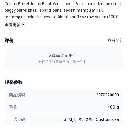
Celana Barrel Jeans Black Wide Loose Pants hadir dengan siluet 
baggy barrel khas: lebar di paha, sedikit membulat, lalu 
meramping halus ke bawah. Dibuat dari 14oz raw denim (100% 
cotton, non-stretch), celana ini memiliki struktur tegas, 
查看更多
breathable, dan akan membentuk karakter unik seiring 
pemakaian. Cocok untuk gaya kasual, streetwear, hingga daily 
评价
查看全部
outfit.
该商品暂无评价。
Spesifikasi
买过了？收货后来写一条评价吧。
14oz Raw Denim (100% Cotton, Non-Stretch): bobot menengah-
berat, kuat, breathable, dan membentuk fade alami (whiskers & 
honeycombs).
规格参数
Classic Raw Denim Texture dengan tampilan clean dan depth 
yang kuat, menghasilkan karakter visual yang akan terus 
商品编码
2070320000
berkembang seiring pemakaian
Barrel Silhouette: potongan barrel pants, wide leg, loose fit yang 
重量
400 g
modern
Structured Waistband: pinggang kokoh dan stabil, nyaman 
可选尺码
S, M, L, XL, XXL, Custom size
digunakan harian