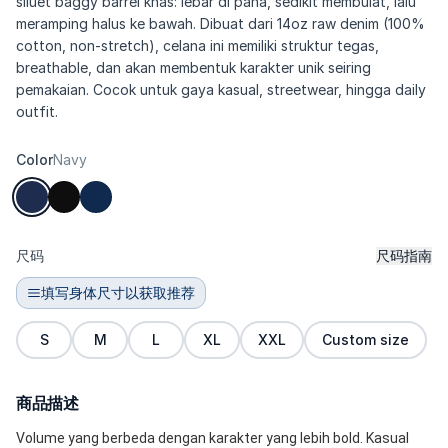
siluet baggy barrel khas: lebar di paha, sedikit membulat, lalu
meramping halus ke bawah. Dibuat dari 14oz raw denim (100%
cotton, non-stretch), celana ini memiliki struktur tegas,
breathable, dan akan membentuk karakter unik seiring
pemakaian. Cocok untuk gaya kasual, streetwear, hingga daily
outfit.
Color
Navy
尺码
尺码指南
填写身体尺寸以获取推荐
S
M
L
XL
XXL
Custom size
商品描述
Volume yang berbeda dengan karakter yang lebih bold. Kasual 