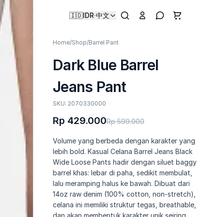
🇮🇩
IDR
·
中文
Home
/
Shop
/
Barrel Pant
Dark Blue Barrel
Jeans Pant
SKU: 2070330000
Rp 429.000
Rp 599.000
Volume yang berbeda dengan karakter yang
lebih bold. Kasual Celana Barrel Jeans Black
Wide Loose Pants hadir dengan siluet baggy
barrel khas: lebar di paha, sedikit membulat,
lalu meramping halus ke bawah. Dibuat dari
14oz raw denim (100% cotton, non-stretch),
celana ini memiliki struktur tegas, breathable,
dan akan membentuk karakter unik seiring