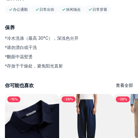
办公通勤
日常出街
休闲场合
日常穿着
保养
冷水洗涤（最高 30°C），深浅色分开
请勿漂白或干洗
翻面中温熨烫
存放于干燥处，避免阳光直射
你可能也喜欢
查看全部
-15%
-28%
-38%