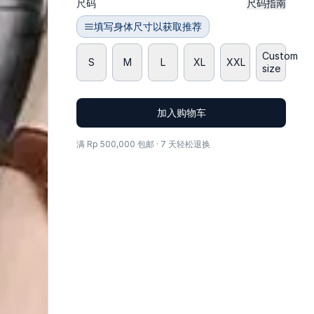
尺码
尺码指南
填写身体尺寸以获取推荐
Custom
S
M
L
XL
XXL
size
加入购物车
满 Rp 500,000 包邮 · 7 天轻松退换