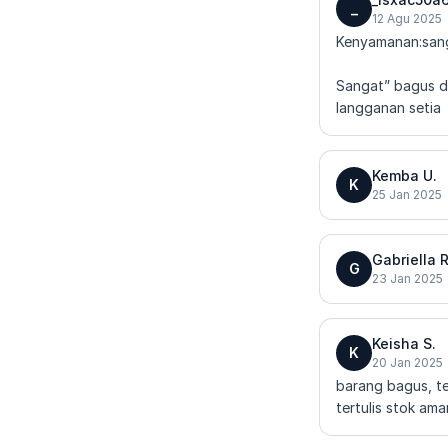
_
12 Agu 2025
Kenyamanan:san
Sangat” bagus da
langganan setia
Kemba U.
K
25 Jan 2025
Gabriella R
G
23 Jan 2025
Keisha S.
K
20 Jan 2025
barang bagus, te
tertulis stok ama