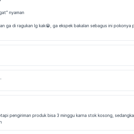
gat” nyaman
n ga di ragukan lg kak😭, ga ekspek bakalan sebagus ini pokonya p
.
tapi pengiriman produk bisa 3 minggu karna stok kosong, sedangkan
n