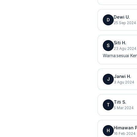
Dewi U.
D
25 Sep 2024
Siti H.
S
23 Agu 2024
Warna:sesuai Ken
Jarwi H.
J
3 Agu 2024
Titi S.
T
5 Mar 2024
Himawan P
H
16 Feb 2024