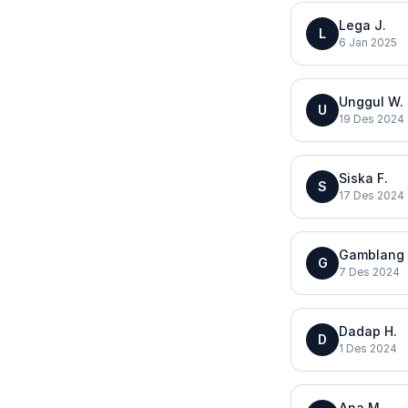
Lega J.
L
6 Jan 2025
Unggul W.
U
19 Des 2024
Siska F.
S
17 Des 2024
Gamblang
G
7 Des 2024
Dadap H.
D
1 Des 2024
Ana M.