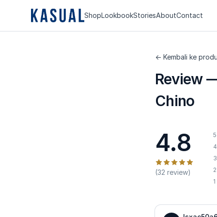
Shop
Lookbook
Stories
About
Contact
← Kembali ke prod
Review 
Chino
4.8
5
4
3
2
(32 review)
1
_lsxac50a