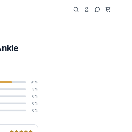
Ankle
91%
3%
6%
0%
0%