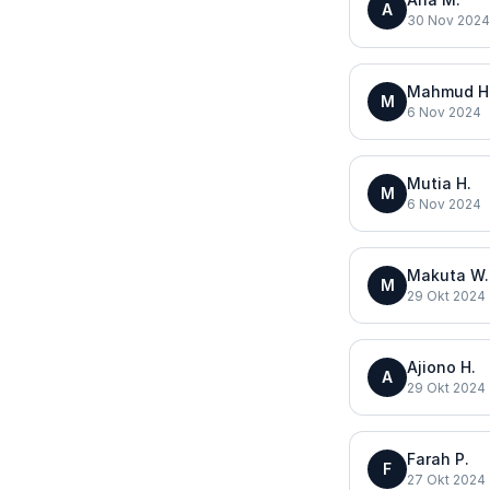
A
30 Nov 2024
Mahmud H
M
6 Nov 2024
Mutia H.
M
6 Nov 2024
Makuta W.
M
29 Okt 2024
Ajiono H.
A
29 Okt 2024
Farah P.
F
27 Okt 2024