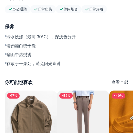
办公通勤
日常出街
休闲场合
日常穿着
保养
冷水洗涤（最高 30°C），深浅色分开
请勿漂白或干洗
翻面中温熨烫
存放于干燥处，避免阳光直射
你可能也喜欢
查看全部
-17%
-52%
-40%