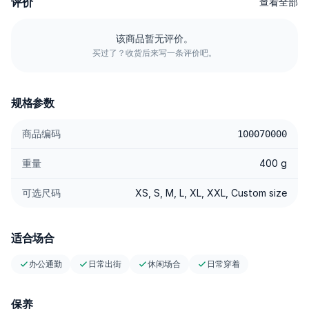
评价
查看全部
Spesifikasi 
Cotton Combed 30s — Serat disisir (combed) buat mengurangi 
该商品暂无评价。
bulu halus; hasilnya lebih lembut, lebih rapi, dan nyaman di cuaca 
买过了？收货后来写一条评价吧。
panas-lembap. 
Super Soft Handfeel — Sentuhan halus dengan gesek rendah di 
kulit; enak dipakai berjam-jam. 
规格参数
Regular Fitted Silhouette — Bentuk seimbang di dada & bahu; 
mudah untuk dipakai single layer atau layering. 
商品编码
100070000
Crewneck Stabil — Bukaan leher yang tetap rapi setelah dicuci-
pakai. 
重量
400 g
Jahitan Rapi — Garis tetap konsisten untuk tampilan yang 
bersih. 
可选尺码
XS, S, M, L, XL, XXL, Custom size
Easy-Care — Aman mesin cuci; cepat kembali siap pakai. 
Kenapa Harus Punya 
适合场合
Ini kaos “langsung jadi”—tinggal ambil, pakai, selesai. Lembutnya 
dapet, siluetnya aman, styling-nya fleksibel. Mau dipasangkan 
办公通勤
日常出街
休闲场合
日常穿着
dengan ankle, wide, atau denim—tetap klik. Kalau kamu cari kaos 
harian yang nyaman beneran dan gampang diandalkan, Basic T-
保养