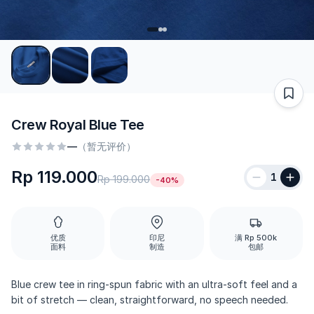
Crew Royal Blue Tee
—
（暂无评价）
Rp 119.000
1
Rp 199.000
-40%
优质
印尼
满 Rp 500k
面料
制造
包邮
Blue crew tee in ring-spun fabric with an ultra-soft feel and a
bit of stretch — clean, straightforward, no speech needed.