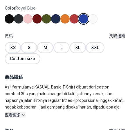
Color
Royal Blue
尺码
尺码指南
XS
S
M
L
XL
XXL
Custom size
商品描述
Asli formulanya KASUAL. Basic T-Shirt dibuat dari cotton 
combed 30s yang halus banget di kulit, jatuhnya enak, dan 
napasnya jalan. Fit-nya regular fitted—proporsional, nggak ketat, 
nggak kebesaran—jadi gampang dipakai harian, dipadu apa aja, 
dari pagi sampai malam. 
查看更多