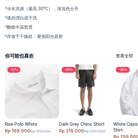
Shirt ini wajib masuk rotasi. 
冷水洗涤（最高 30°C），深浅色分开
Size & Fit  
请勿漂白或干洗
Regular–clean fit → true-to-size; size up untuk look lebih relaxed, 
翻面中温熨烫
size down untuk lebih trim. 
存放于干燥处，避免阳光直射
Care  
你可能也喜欢
查看全部
Cuci dingin 30°C, balik dalam, warna senada; hindari pemutih. 
Jemur teduh (gantung atau flat); tumble low bila perlu, bentuk 
-15%
-33%
-35%
ulang kerah saat masih lembap. 
Setrika/steam suhu sedang pada badan; lindungi rib 
kerah/manset dengan kain alas. 
Rise Polo White
Dark Grey Chino Short
White Oasis
Shirt
Rp 169.000
Rp 219.000
Rp 199.000
Rp 329.000
Rp 259.00