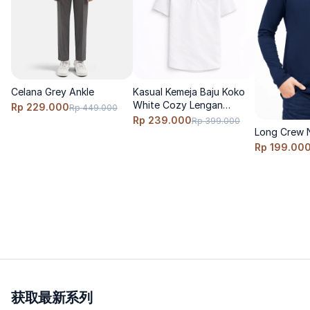
Celana Grey Ankle
Kasual Kemeja Baju Koko
White Cozy Lengan
Rp 229.000
Rp 449.000
Pendek
Rp 239.000
Rp 399.000
Long Crew 
Rp 199.00
获取最新系列