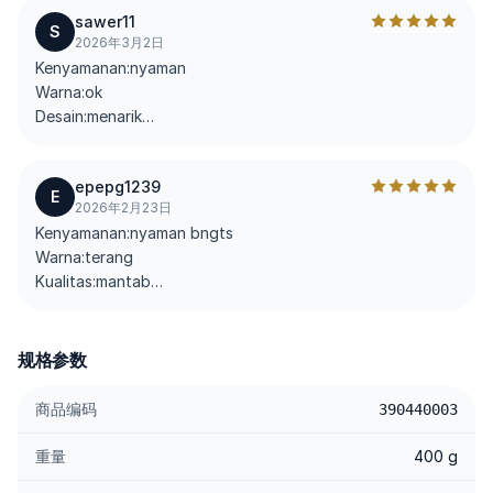
sawer11
S
2026年3月2日
Kenyamanan:nyaman
Warna:ok
Desain:menarik
Gw kira diganti warna hitam motif kotak2 jg, ternyata
epepg1239
kagak
E
2026年2月23日
Kenyamanan:nyaman bngts
Warna:terang
Kualitas:mantab
Bagus bngt guys rekomendasi banget beli barang di sini 3
kali belanja
规格参数
商品编码
390440003
重量
400 g