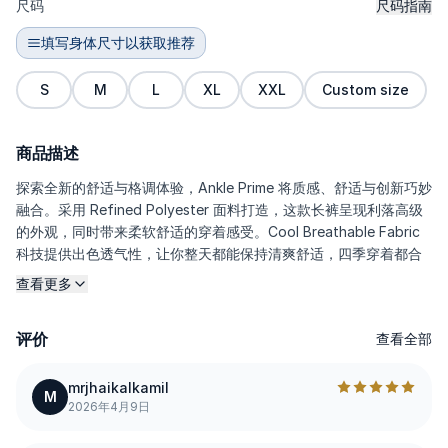
尺码
尺码指南
填写身体尺寸以获取推荐
S
M
L
XL
XXL
Custom size
商品描述
探索全新的舒适与格调体验，Ankle Prime 将质感、舒适与创新巧妙
融合。采用 Refined Polyester 面料打造，这款长裤呈现利落高级
的外观，同时带来柔软舒适的穿着感受。Cool Breathable Fabric
科技提供出色透气性，让你整天都能保持清爽舒适，四季穿着都合
适。更出色的是，这款长裤还具备免烫抗皱特性，即使长时间穿
查看更多
着，依然能保持干练有型。尽管做工扎实耐穿，Ankle Prime 依旧轻
盈无负担，适合全天候舒适穿着。裤型采用现代感十足的九分剪
评价
查看全部
裁，恰到好处地落在脚踝位置，轻松打造百搭造型。无论搭配上装
还是鞋款，都能自然出彩。
mrjhaikalkamil
M
2026年4月9日