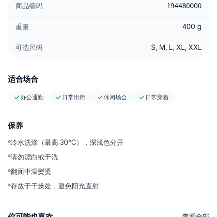
商品编码
194480000
感并注入现代感：固定方式整洁利落，整体观感更精致 polished。
Suitsupply
重量
400 g
Tailored Stitching — 走线平直，针距清晰利落；耐穿耐用，线条
始终干净有型
可选尺码
S, M, L, XL, XXL
Comfort Build — Twill 结构更稳定，在潮湿天气下依然清爽舒适；
不易贴身。
适合场合
---------
办公通勤
日常出街
休闲场合
日常穿着
保养
为什么值得入手
冷水洗涤（最高 30°C），深浅色分开
这是一条非常契合当下趋势的 smart-casual 主角单品：带有
请勿漂白或干洗
baggy/loose 的松弛氛围，却依旧干净有品；侧边腰带细节自带辨
翻面中温熨烫
识度，弹力棉质手感也能让你从白天舒适穿到夜晚。无论搭配 boxy
tee、knit polo，还是 relaxed blazer，都能轻松成型。如果你想要
存放于干燥处，避免阳光直射
兼顾利落造型、实用细节与不过时的经典气质，Gurkha Pant 就是
当下最到位的选择。
你可能也喜欢
查看全部