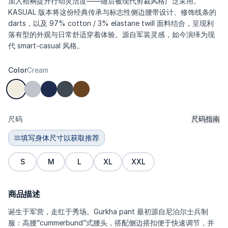
加入褶裥提升行动灵活度——随后被现代剪裁风格广泛采用。
KASUAL 版本将这份经典传承与标志性侧边腰带设计、修饰线条的
darts，以及 97% cotton / 3% elastane twill 面料结合，呈现利
落有型的外观与日常舒适穿着体验。源自军装灵感，如今演绎为现
代 smart-casual 风格。
Color
Cream
尺码
尺码指南
填写身体尺寸以获取推荐
S
M
L
XL
XXL
商品描述
诞生于军营，走红于秀场。Gurkha pant 最初源自尼泊尔士兵制
服：高腰“cummerbund”式腰头，搭配侧边搭扣便于快速调节，并