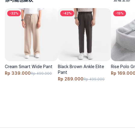
-32%
-42%
-15%
---------
Size & Fit
版型：clean-taper，裤型利落，长度自然落在脚踝上方。
尺码建议：按正常尺码选择；如想穿出更 relaxed 的效果，建议加
Cream Smart Wide Pant
Black Brown Ankle Elite
Rise Polo G
大 1 个 size。
Pant
Rp 339.000
Rp 169.00
Rp 499.000
Rp 289.000
Rp 499.000
模特穿着 size S，身高 170cm，体重 60 Kg