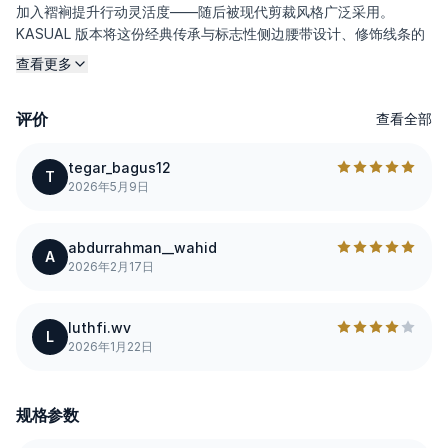
加入褶裥提升行动灵活度——随后被现代剪裁风格广泛采用。
KASUAL 版本将这份经典传承与标志性侧边腰带设计、修饰线条的
darts，以及 97% cotton / 3% elastane twill 面料结合，呈现利
查看更多
落有型的外观与日常舒适穿着体验。源自军装灵感，如今演绎为现
代 smart-casual 风格。
评价
查看全部
---------
tegar_bagus12
T
2026年5月9日
产品规格
abdurrahman__wahid
Twill 面料 97% Cotton / 3% Elastane — 与我们的 chino 同源基
A
2026年2月17日
因：透气舒适，twill 纹理利落挺括，弹性反馈自然，色泽饱满浓
郁。
Signature Side Belt — KASUAL 标志性侧边腰带位于腰侧（非正
luthfi.wv
L
面），一体式设计更简洁，可灵活调节贴合度，同时不影响腰部舒
2026年1月22日
适感。
Tailored Darts — 在臀部/后臀位置加入策略性 darts，让布料垂坠
更有雕塑感；宽松轮廓依然保持克制利落。
规格参数
Regular Length— 常规裤长，适配各种鞋型。
Structured Waistband + Side Hardware — 以 gurkha 设计为灵