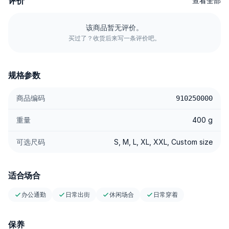
评价
查看全部
<\/p>
--------- <\/p>
该商品暂无评价。
买过了？收货后来写一条评价吧。
<\/p>
产品规格 <\/p>
规格参数
✨97% Cotton / 3% Elastane Twill — 透气棉质搭配稳定的斜纹织
法；Elastane 增加灵活度，并帮助裤型保持挺括。 <\/p>
商品编码
910250000
✨Smart Elastic Waist (Hidden) — 弹力带巧妙隐藏于 waistband
内部；减轻腹部压迫感，腰围更灵活贴合，外观依旧平整利
重量
400 g
落。 <\/p>
可选尺码
S, M, L, XL, XXL, Custom size
✨Tailored Darts — 前后关键位置的省道设计修饰臀胯与臀部线
条，让垂坠感更干净，也更显质感。 <\/p>
✨Tailored Stitching — 走线平直利落，针距清晰讲究；耐穿耐
适合场合
用，线条始终干净。 <\/p>
办公通勤
日常出街
休闲场合
日常穿着
✨Comfort Handfeel — 表面顺滑，透气循环表现佳；在闷热潮湿
天气下也不易感到闷热。 <\/p>
✨Stretch & Adaptive — 3% 弹力配比，回弹表现优秀；活动自
保养