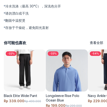
如，坐下、行走或骑行后依然能恢复利落裤型。 <\/p>
冷水洗涤（最高 30°C），深浅色分开
✨Center Crease — 精准中线压褶，拉长腿部视觉比例，保持精致
请勿漂白或干洗
利落的 polished look。 <\/p>
翻面中温熨烫
✨Ankle Cut — 裤长落在脚踝以上，轻松衬托 sneakers 或
loafers。 <\/p>
存放于干燥处，避免阳光直射
✨High-Quality Accessories — YKK 拉链顺滑好拉，纽扣牢固耐
用，不易生锈。 <\/p>
你可能也喜欢
查看全部
<\/p>
-32%
-33%
-54%
--------- <\/p>
<\/p>
为什么值得入手 <\/p>
这是一条兼顾低调质感外观与腰部舒适度的 chino。Smart Waist
让腹部更轻松，同时不牺牲整体版型；省道设计带来更明显的
Black Elite Wide Pant
Longsleeve Rise Polo
Navy Ankle 
tailored 气质，twill 面料则让颜色更饱满、更上镜。打理也很简单
Ocean Blue
Rp 339.000
Rp 229.00
Rp 499.000
——清洗、晾干、重复穿着——整体性价比很到位。如果你需要一
Rp 199.000
Rp 299.000
条开会时够利落、出行时够灵活、全天穿着都舒适的裤子，它就是