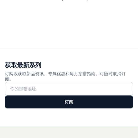
理想选择。 <\/p>
<\/p>
--------- <\/p>
<\/p>
尺码与版型 <\/p>
获取最新系列
版型：clean-taper，裤长利落落在脚踝以上。 <\/p>
订阅以获取新品资讯、专属优惠和每月穿搭指南。可随时取消订
尺码建议：正常尺码即可；如想要更宽松的穿感，建议加大 1 个尺
阅。
码。 <\/p>
模特穿着 S 码，身高 170cm，体重 60 Kg <\/p>
订阅