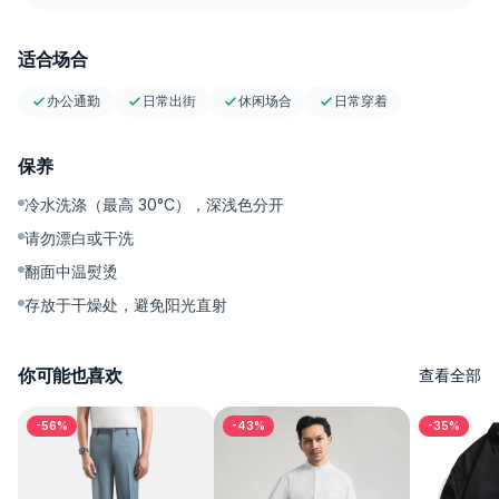
polished 造型。
✨Ankle Cut — 裤长落在脚踝以上，轻松衬托 sneakers 或
适合场合
loafers。
✨High-Quality Accessories — YKK 拉链顺滑好拉，纽扣牢固耐
办公通勤
日常出街
休闲场合
日常穿着
用，不易生锈。
保养
---------
冷水洗涤（最高 30°C），深浅色分开
请勿漂白或干洗
为什么值得入手
翻面中温熨烫
这是一条兼顾低调高级感与腰部舒适度的 chino。Smart Waist 让
存放于干燥处，避免阳光直射
腹部更轻松，同时不牺牲整体版型；darts 带来更讲究的 tailored
气质，斜纹面料则让颜色更饱满、更上镜。打理也很省心——洗
净、晾干、继续穿，性价比很在线。如果你需要一条开会时够利
你可能也喜欢
查看全部
落、出行时够灵活、全天穿着都舒适的裤子，它就是理想选择。
-56%
-43%
-35%
---------