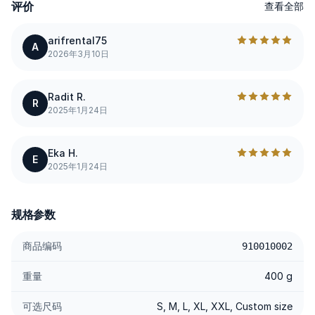
评价
查看全部
---------
arifrental75
A
2026年3月10日
规格说明
✨97% Cotton / 3% Elastane Twill — 透气棉质搭配稳定的斜纹织
Radit R.
法；elastane 增加弹性，并帮助裤型保持利落有型。
R
2025年1月24日
✨Smart Elastic Waist (Hidden) — 弹力带巧妙隐藏于腰头内侧；
减轻腹部压迫感，腰围更灵活贴合，外观依旧平整。
Eka H.
✨Tailored Darts — 前后关键位置加入 darts 修饰臀胯与后臀线
E
2025年1月24日
条，让垂坠更干净，质感更显高级。
✨Tailored Stitching — 走线平直细致，针距清晰利落；耐穿耐
用，线条始终整洁。
规格参数
✨Comfort Handfeel — 表面顺滑，透气循环表现佳；在闷热天气
下也不易感到燥热。
商品编码
910010002
✨Stretch & Adaptive — 3% 弹性纤维配合良好回弹；活动自如，
重量
400 g
久坐、步行或骑行后也能迅速恢复平整。
✨Center Crease — 精准中线压褶，拉长腿部线条，维持利落
可选尺码
S, M, L, XL, XXL, Custom size