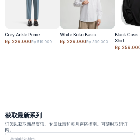
Size & Fit
版型：clean-taper，裤脚利落落在脚踝以上。
尺码建议：正常尺码即可；如想要更宽松的穿感，建议加大 1 个
size。
Grey Ankle Prime
White Koko Basic
Black Oasis
Shirt
模特穿着 size S，身高 170cm，体重 60 Kg
Rp 229.000
Rp 229.000
Rp 519.000
Rp 399.000
Rp 259.00
---------
护理方式
✨冷水洗涤，翻至内侧清洗，请勿使用漂白剂，悬挂晾干；中线压
褶处可低温熨烫，以强化 crease 效果。
获取最新系列
订阅以获取新品资讯、专属优惠和每月穿搭指南。可随时取消订
阅。