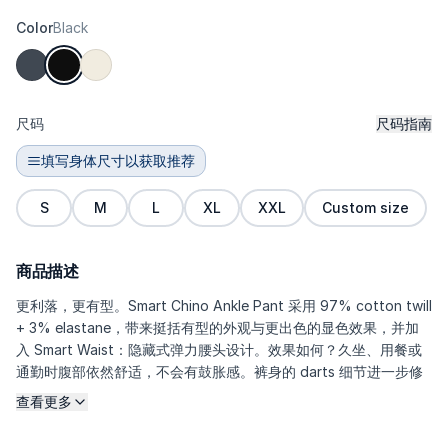
Color
Black
尺码
尺码指南
填写身体尺寸以获取推荐
S
M
L
XL
XXL
Custom size
商品描述
更利落，更有型。Smart Chino Ankle Pant 采用 97% cotton twill
+ 3% elastane，带来挺括有型的外观与更出色的显色效果，并加
入 Smart Waist：隐藏式弹力腰头设计。效果如何？久坐、用餐或
通勤时腹部依然舒适，不会有鼓胀感。裤身的 darts 细节进一步修
饰版型，ankle 裤长与中线压褶让整体轮廓从早到晚都保持干净利
查看更多
落。