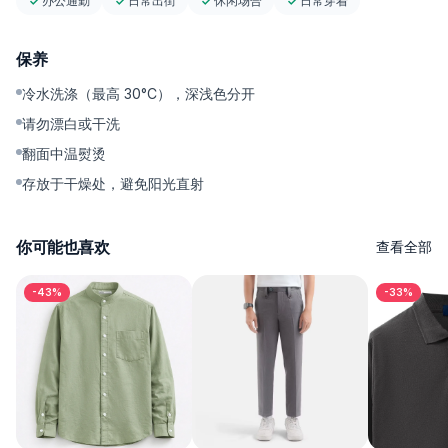
办公通勤
日常出街
休闲场合
日常穿着
- Stretch Movement — 2-way stretch，活动自如，不会僵硬拘
束。
保养
- Modern Ankle Cut — 长度刚好落在脚踝位置，比例更利落，也
更有型。
冷水洗涤（最高 30°C），深浅色分开
---------
请勿漂白或干洗
为什么值得入手
翻面中温熨烫
一条裤子，轻松应对多种场合。
存放于干燥处，避免阳光直射
从通勤、上课到日常出门，都能保持利落得体，不需要额外费心搭
你可能也喜欢
查看全部
配。
裤脚纽扣细节带来少见的造型变化选择，面料也足够省心好打理
-43%
-33%
——省时间，造型依然在线。
搭配 T-shirt、polo 或衬衫，都能穿出干净利落、不过时的风格。
---------
尺码与版型
版型：利落锥形剪裁，配可调节裤脚