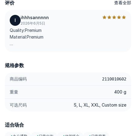
评价
查看全部
亮点细节在于裤脚处的纽扣设计，不仅增添层次感，也兼具实用
性。你可以根据穿搭风格自由调节版型——收紧一点更显利落，放
ihhhsannnnn
I
松一点则更有随性感。
2026年6月5日
Quality:Premium
现代 ankle 长度剪裁让腿部线条看起来更修长，配合工整细致的缝
Material:Premium
线结构，帮助裤型一整天都保持稳定。无论从早到晚穿着，都舒适
在线，状态在线。
Very decent quality
利落外观，灵活风格。
---------
规格参数
规格说明
商品编码
2110010602
- Refined Polyester — 质感细腻，垂坠自然利落，速干且不易起
皱。
重量
400 g
- Adjustable Ankle Button — 裤脚纽扣细节，可按穿搭需求调节
贴合度。
可选尺码
S, L, XL, XXL, Custom size
- Tailored Stitching — 精准车线，保持裤型干净利落，也更耐穿。
- Comfortable & Breathable — 面料轻盈不闷热，全天穿着也舒
适合场合
适。