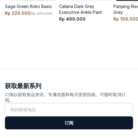
Sage Green Koko Basic
Celana Dark Grey
Panjang Ris
尺码建议：按平时尺码选择即可
Executive Ankle Pant
Grey
Rp 229.000
Rp 399.000
Rp 499.000
Rp 199.00
想要更放松的穿着效果，建议加大 1 个尺码
模特穿着 S 码，身高 170 cm，体重 60 kg
---------
护理方式
冷水洗涤，翻至内侧清洗，避免使用漂白剂，悬挂晾干。如有需
要，可低温熨烫以保持裤型平整。
获取最新系列
订阅以获取新品资讯、专属优惠和每月穿搭指南。可随时取消订
阅。
订阅